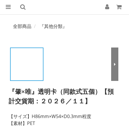
全部商品
『其他分類』
『肇×唯』透明卡（同款式五個）【預
計交貨期：２０２６／１１】
【サイズ】H86mm×W54×D0.3mm程度
【素材】PET