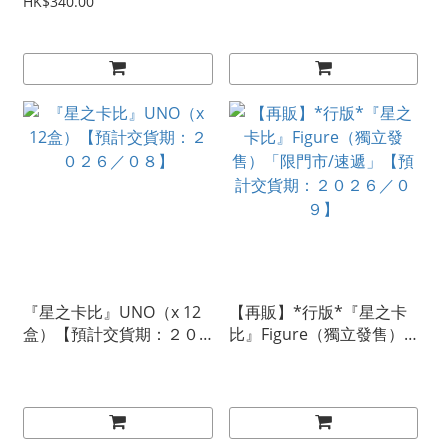
【預計交貨期：２０２７
售）「限門市/速遞」【預
HK$340.00
／０１】
計交貨期：２０２６／０
９】
『星之卡比』UNO（x 12
【再販】*行版*『星之卡
盒）【預計交貨期：２０
比』Figure（獨立發售）
２６／０８】
「限門市/速遞」【預計交
貨期：２０２６／０９】