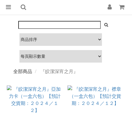
全部商品
『皎潔深宵之月』