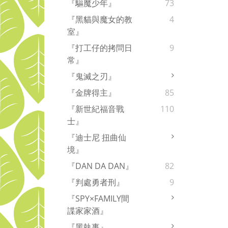
『驅魔少年』
73
『黑貓與魔女的教
4
室』
『打工仔的拷問日
9
常』
『鬼滅之刃』
『金牌得主』
85
『新世紀福音戰
110
士』
『迪士尼 扭曲仙
境』
『DAN DA DAN』
82
『判處勇者刑』
9
『SPY×FAMILY間
諜家家酒』
『黑執事』