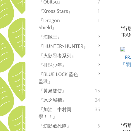
『Obitsu』
7
『Xross Stars』
1
『Dragon
1
Shield』
*行版
FRA
『海賊王』
【預
『HUNTER×HUNTER』
『火影忍者系列』
『排球少年』
『BLUE LOCK 藍色
監獄』
『黃泉雙使』
15
『冰之城牆』
24
『加油！中村同
35
學！！』
*行版
『幻影敢死隊』
6