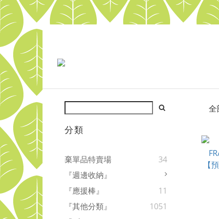
全
分類
棄單品特賣場
34
『週邊收納』
『應援棒』
11
『其他分類』
1051