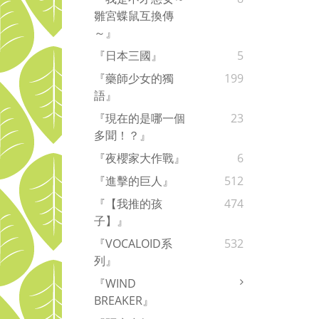
雛宮蝶鼠互換傳
～』
『日本三國』
5
『藥師少女的獨
199
語』
『現在的是哪一個
23
多聞！？』
『夜櫻家大作戰』
6
『進擊的巨人』
512
『【我推的孩
474
子】』
『VOCALOID系
532
列』
『WIND
BREAKER』