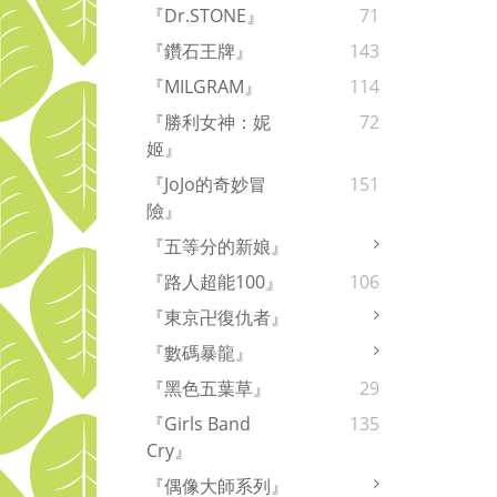
『Dr.STONE』
71
『鑽石王牌』
143
『MILGRAM』
114
『勝利女神：妮
72
姬』
『JoJo的奇妙冒
151
險』
『五等分的新娘』
『路人超能100』
106
『東京卍復仇者』
『數碼暴龍』
『黑色五葉草』
29
『Girls Band
135
Cry』
『偶像大師系列』