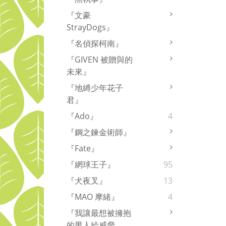
『文豪
StrayDogs』
『名偵探柯南』
『GIVEN 被贈與的
未來』
『地縛少年花子
君』
『Ado』
4
『鋼之鍊金術師』
『Fate』
『網球王子』
95
『犬夜叉』
13
『MAO 摩緒』
4
『我讓最想被擁抱
的男人給威脅