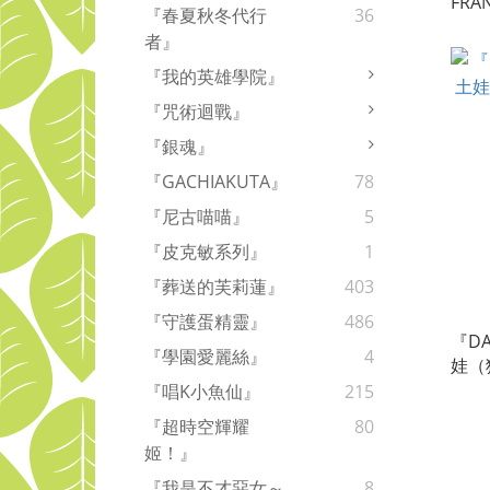
FRA
『春夏秋冬代行
36
「限
者』
０２
『我的英雄學院』
『咒術迴戰』
『銀魂』
『GACHIAKUTA』
78
『尼古喵喵』
5
『皮克敏系列』
1
『葬送的芙莉蓮』
403
『守護蛋精靈』
486
『DA
『學園愛麗絲』
4
娃（
０２
『唱K小魚仙』
215
『超時空輝耀
80
姬！』
『我是不才惡女～
8