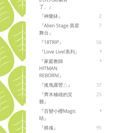
了。』
『神樂鉢』
2
『Alien Stage 異星
7
舞台』
『18TRIP』
56
『Love Live!系列』
『家庭教師
HITMAN
REBORN!』
『搖曳露營△』
37
『齊木楠雄的災
25
難』
『百變小櫻Magic
咭』
『棋魂』
95