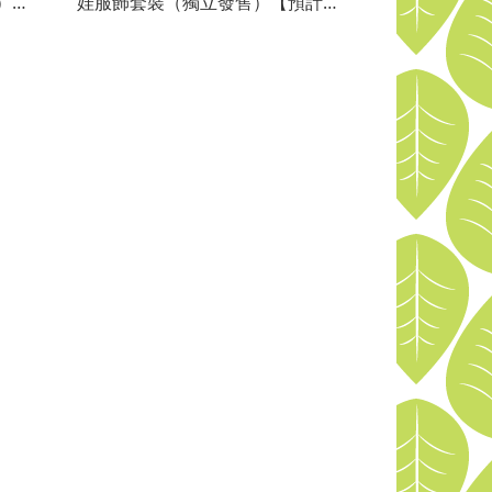
）
娃服飾套裝（獨立發售）【預計交
０９】
貨期：２０２４／０７】