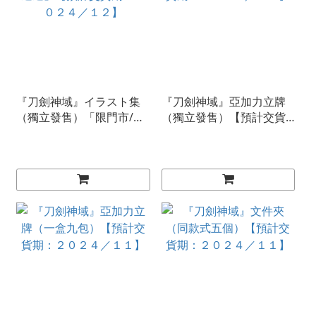
『刀劍神域』イラスト集
『刀劍神域』亞加力立牌
（獨立發售）「限門市/速
（獨立發售）【預計交貨
遞」【預計交貨期：２０
期：２０２４／１０】
２４／１２】