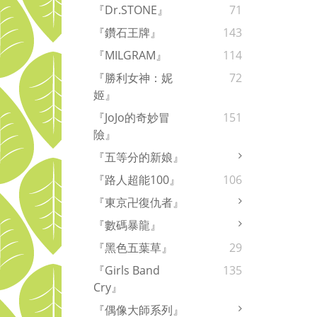
『Dr.STONE』
71
『鑽石王牌』
143
『MILGRAM』
114
『勝利女神：妮
72
姬』
『JoJo的奇妙冒
151
險』
『五等分的新娘』
『路人超能100』
106
『東京卍復仇者』
『數碼暴龍』
『黑色五葉草』
29
『Girls Band
135
Cry』
『偶像大師系列』