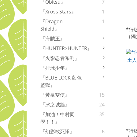
『Obitsu』
7
『Xross Stars』
1
『Dragon
1
Shield』
*行版
（獨
『海賊王』
２６
『HUNTER×HUNTER』
『火影忍者系列』
『排球少年』
『BLUE LOCK 藍色
監獄』
『黃泉雙使』
15
『冰之城牆』
24
『加油！中村同
35
學！！』
*行版
『幻影敢死隊』
6