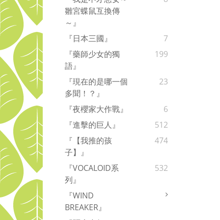
雛宮蝶鼠互換傳
～』
『日本三國』
7
『藥師少女的獨
199
語』
『現在的是哪一個
23
多聞！？』
『夜櫻家大作戰』
6
『進擊的巨人』
512
『【我推的孩
474
子】』
『VOCALOID系
532
列』
『WIND
BREAKER』