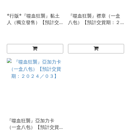
*行版*『噬血狂襲』黏土
『噬血狂襲』襟章（一盒
人（獨立發售）【預計交
八包）【預計交貨期：２
貨期：２０２５／０１】
０２４／０６】
『噬血狂襲』亞加力卡
（一盒八包）【預計交貨