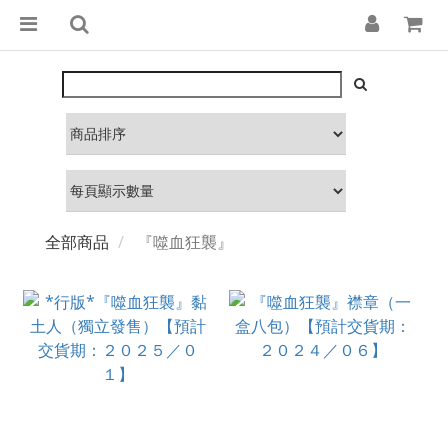
全部商品
『噬血狂襲』