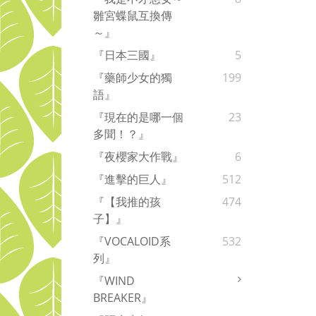
雛宮蝶鼠互換傳
～』
『日本三國』
5
『藥師少女的獨
199
語』
『現在的是哪一個
23
多聞！？』
『夜櫻家大作戰』
6
『進擊的巨人』
512
『【我推的孩
474
子】』
『VOCALOID系
532
列』
『WIND
BREAKER』