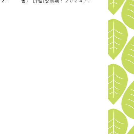
０２５
售）【預計交貨期：２０２４／１
２】