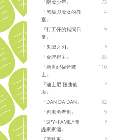
『驅魔少年』
73
『黑貓與魔女的教
4
室』
『打工仔的拷問日
9
常』
『鬼滅之刃』
『金牌得主』
85
『新世紀福音戰
110
士』
『迪士尼 扭曲仙
境』
『DAN DA DAN』
82
『判處勇者刑』
9
『SPY×FAMILY間
諜家家酒』
『黑執事』