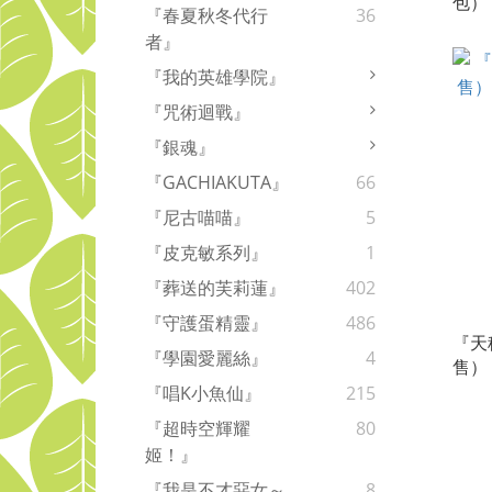
包）
『春夏秋冬代行
36
１】
者』
『我的英雄學院』
『咒術迴戰』
『銀魂』
『GACHIAKUTA』
66
『尼古喵喵』
5
『皮克敏系列』
1
『葬送的芙莉蓮』
402
『守護蛋精靈』
486
『天
『學園愛麗絲』
4
售）
２】
『唱K小魚仙』
215
『超時空輝耀
80
姬！』
『我是不才惡女～
8