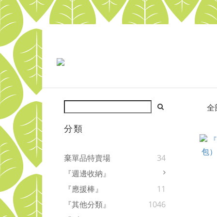
全
分類
棄單品特賣場
34
『週邊收納』
『應援棒』
11
『其他分類』
1046