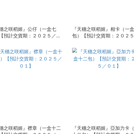
穗之咲稻姬』公仔（一盒七
『天穗之咲稻姬』相卡（一
【預計交貨期：２０２５／０
包）【預計交貨期：２０２
１】
穗之咲稻姬』襟章（一盒十二
『天穗之咲稻姬』亞加力卡