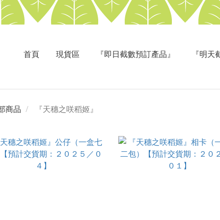
首頁
現貨區
『即日截數預訂產品』
『明天
部商品
『天穗之咲稻姬』