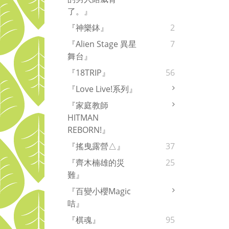
了。』
『神樂鉢』
2
『Alien Stage 異星
7
舞台』
『18TRIP』
56
『Love Live!系列』
『家庭教師
HITMAN
REBORN!』
『搖曳露營△』
37
『齊木楠雄的災
25
難』
『百變小櫻Magic
咭』
『棋魂』
95