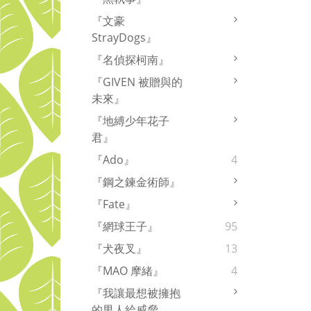
『文豪
StrayDogs』
『名偵探柯南』
『GIVEN 被贈與的
未來』
『地縛少年花子
君』
『Ado』
4
『鋼之鍊金術師』
『Fate』
『網球王子』
95
『犬夜叉』
13
『MAO 摩緒』
4
『我讓最想被擁抱
的男人給威脅