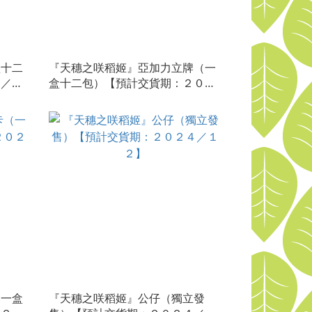
盒十二
『天穗之咲稻姬』亞加力立牌（一
５／０
盒十二包）【預計交貨期：２０２
５／０１】
（一盒
『天穗之咲稻姬』公仔（獨立發