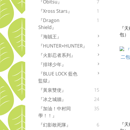
『Obitsu』
7
『Xross Stars』
1
『Dragon
1
Shield』
『天
包）
『海賊王』
４】
『HUNTER×HUNTER』
『火影忍者系列』
『排球少年』
『BLUE LOCK 藍色
監獄』
『黃泉雙使』
15
『冰之城牆』
24
『加油！中村同
35
學！！』
『天
『幻影敢死隊』
6