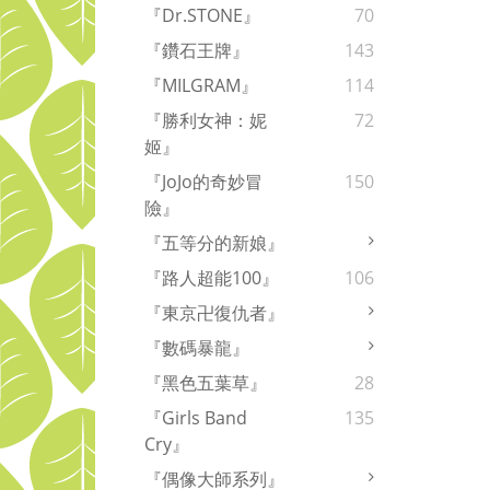
『Dr.STONE』
70
『鑽石王牌』
143
『MILGRAM』
114
『勝利女神：妮
72
姬』
『JoJo的奇妙冒
150
險』
『五等分的新娘』
『路人超能100』
106
『東京卍復仇者』
『數碼暴龍』
『黑色五葉草』
28
『Girls Band
135
Cry』
『偶像大師系列』