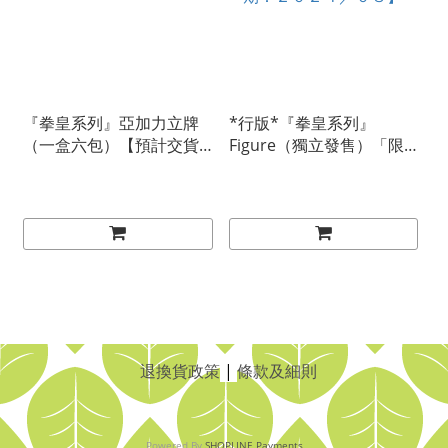
『拳皇系列』亞加力立牌
*行版*『拳皇系列』
（一盒六包）【預計交貨
Figure（獨立發售）「限
期：２０２４／０８】
門市/速遞」【預計交貨
期：２０２４／０８】
退換貨政策
|
條款及細則
Powered By
SHOPLINE Payments