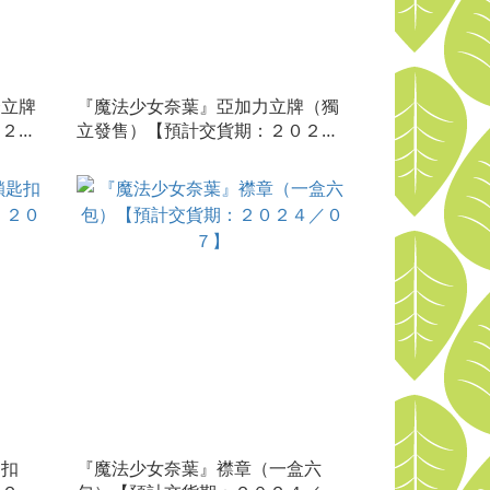
合立牌
『魔法少女奈葉』亞加力立牌（獨
：２０
立發售）【預計交貨期：２０２５
／０９】
匙扣
『魔法少女奈葉』襟章（一盒六