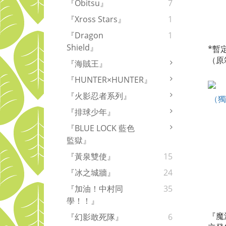
『Obitsu』
7
『Xross Stars』
1
『Dragon
1
Shield』
*暫
（原
『海賊王』
【預
『HUNTER×HUNTER』
『火影忍者系列』
『排球少年』
『BLUE LOCK 藍色
監獄』
『黃泉雙使』
15
『冰之城牆』
24
『加油！中村同
35
學！！』
『魔
『幻影敢死隊』
6