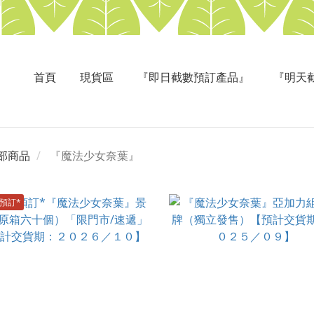
首頁
現貨區
『即日截數預訂產品』
『明天
部商品
『魔法少女奈葉』
預訂*