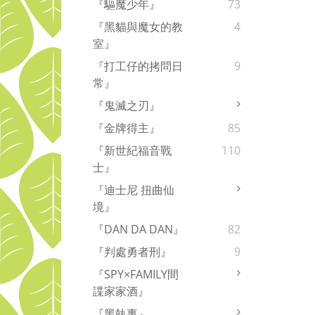
『驅魔少年』
73
『黑貓與魔女的教
4
室』
『打工仔的拷問日
9
常』
『鬼滅之刃』
『金牌得主』
85
『新世紀福音戰
110
士』
『迪士尼 扭曲仙
境』
『DAN DA DAN』
82
『判處勇者刑』
9
『SPY×FAMILY間
諜家家酒』
『黑執事』