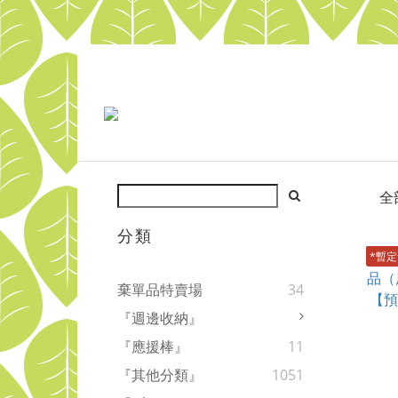
全
分類
*暫定
棄單品特賣場
34
『週邊收納』
『應援棒』
11
『其他分類』
1051