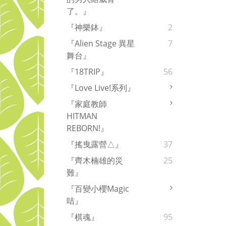
了。』
『神樂鉢』
2
『Alien Stage 異星
7
舞台』
『18TRIP』
56
『Love Live!系列』
『家庭教師
HITMAN
REBORN!』
『搖曳露營△』
37
『齊木楠雄的災
25
難』
『百變小櫻Magic
咭』
『棋魂』
95