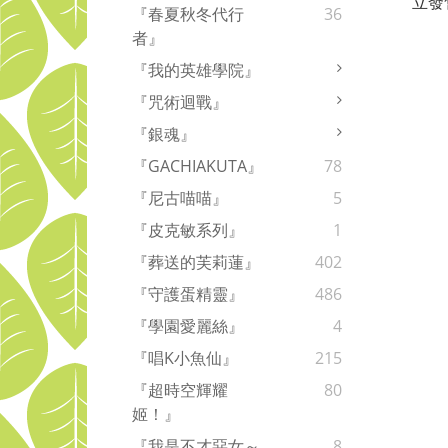
立發
『春夏秋冬代行
36
／０
者』
『我的英雄學院』
『咒術迴戰』
『銀魂』
『GACHIAKUTA』
78
『尼古喵喵』
5
『皮克敏系列』
1
『葬送的芙莉蓮』
402
『守護蛋精靈』
486
『學園愛麗絲』
4
『唱K小魚仙』
215
『超時空輝耀
80
姬！』
『我是不才惡女～
8