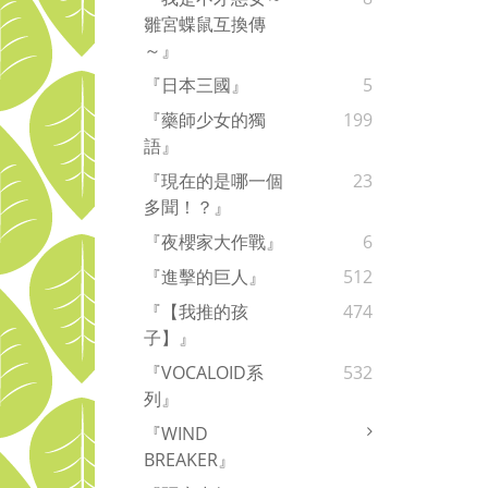
雛宮蝶鼠互換傳
～』
『日本三國』
5
『藥師少女的獨
199
語』
『現在的是哪一個
23
多聞！？』
『夜櫻家大作戰』
6
『進擊的巨人』
512
『【我推的孩
474
子】』
『VOCALOID系
532
列』
『WIND
BREAKER』