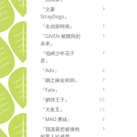
『文豪
StrayDogs』
『名偵探柯南』
『GIVEN 被贈與的
未來』
『地縛少年花子
君』
『Ado』
4
『鋼之鍊金術師』
『Fate』
『網球王子』
95
『犬夜叉』
13
『MAO 摩緒』
4
『我讓最想被擁抱
的男人給威脅