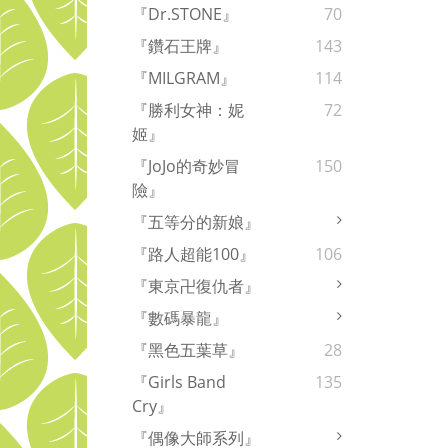
『Dr.STONE』
70
『鑽石王牌』
143
『MILGRAM』
114
『勝利女神：妮
72
姬』
『JoJo的奇妙冒
150
險』
『五等分的新娘』
『路人超能100』
106
『東京卍復仇者』
『數碼暴龍』
『黑色五葉草』
28
『Girls Band
135
Cry』
『偶像大師系列』