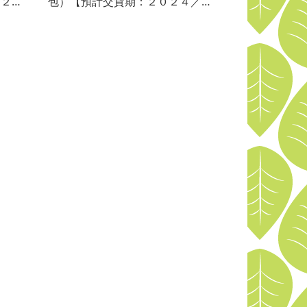
：２０
包）【預計交貨期：２０２４／０
７】