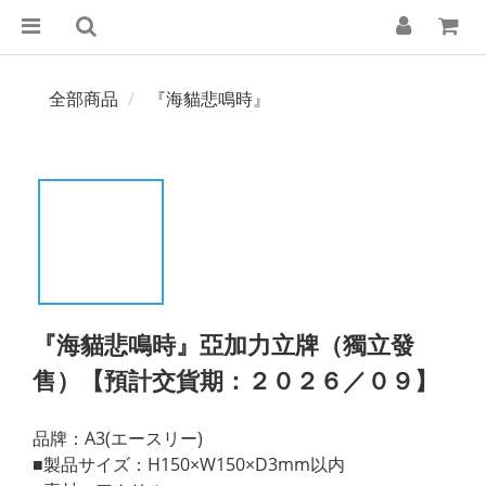
全部商品
『海貓悲鳴時』
『海貓悲鳴時』亞加力立牌（獨立發
售）【預計交貨期：２０２６／０９】
品牌：A3(エースリー)
■製品サイズ：H150×W150×D3mm以内