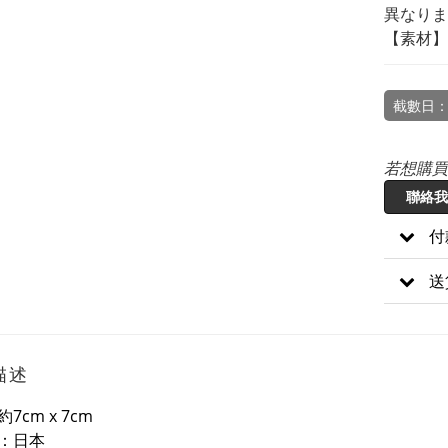
異なりま
【素材】
截數日：
若想購買
聯絡我
付
送
描述
7cm x 7cm
：日本