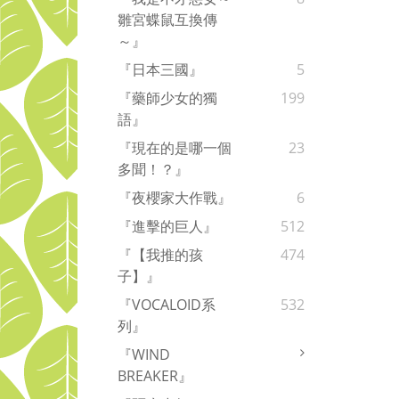
雛宮蝶鼠互換傳
～』
『日本三國』
5
『藥師少女的獨
199
語』
『現在的是哪一個
23
多聞！？』
『夜櫻家大作戰』
6
『進擊的巨人』
512
『【我推的孩
474
子】』
『VOCALOID系
532
列』
『WIND
BREAKER』