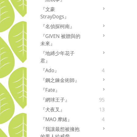
『文豪
StrayDogs』
『名偵探柯南』
『GIVEN 被贈與的
未來』
『地縛少年花子
君』
『Ado』
4
『鋼之鍊金術師』
『Fate』
『網球王子』
95
『犬夜叉』
13
『MAO 摩緒』
4
『我讓最想被擁抱
的男人給威脅