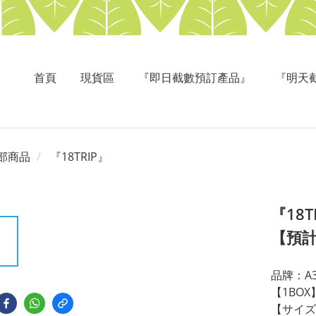
首頁
現貨區
『即日截數預訂產品』
『明天
部商品
『18TRIP』
『18
【預
品牌：A
【1BOX
【サイズ