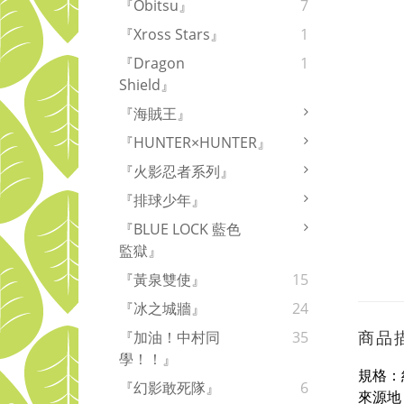
『Obitsu』
7
『Xross Stars』
1
『Dragon
1
Shield』
『海賊王』
『HUNTER×HUNTER』
『火影忍者系列』
『排球少年』
『BLUE LOCK 藍色
監獄』
『黃泉雙使』
15
『冰之城牆』
24
商品
『加油！中村同
35
學！！』
規格：約
『幻影敢死隊』
6
來源地