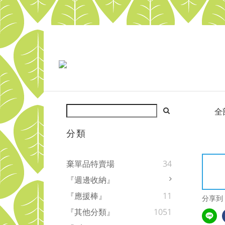
全
分類
棄單品特賣場
34
『週邊收納』
『應援棒』
11
分享到
『其他分類』
1051