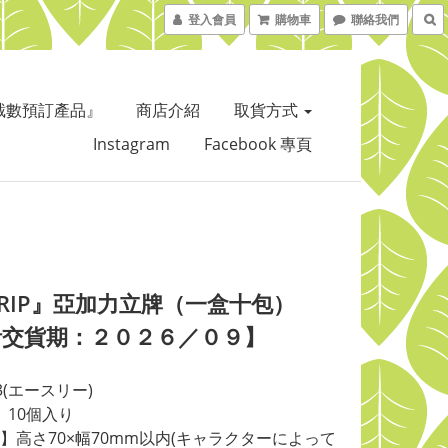
登入會員
購物車
聯絡我們
截數預訂產品』
商店介紹
取貨方式
Instagram
Facebook 專頁
TRIP』亞加力立牌（一盒十包）
計交貨期：２０２６／０９】
3(エースリー)
】10個入り
】高さ70×幅70mm以内(キャラクターによって