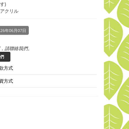
す)
アクリル
26年06月07日
，請聯絡我們。
們
款方式
貨方式