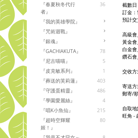
『春夏秋冬代行
36
截數日
者』
訂金：
預計交
『我的英雄學院』
『咒術迴戰』
高級會
『銀魂』
黃金會
白金會
『GACHIAKUTA』
78
鑽石會
『尼古喵喵』
5
『皮克敏系列』
1
交收方
『葬送的芙莉蓮』
403
寄送方
『守護蛋精靈』
486
郵寄/
『學園愛麗絲』
4
自取地
『唱K小魚仙』
215
旺角 
『超時空輝耀
80
姬！』
『我是不才惡女～
8