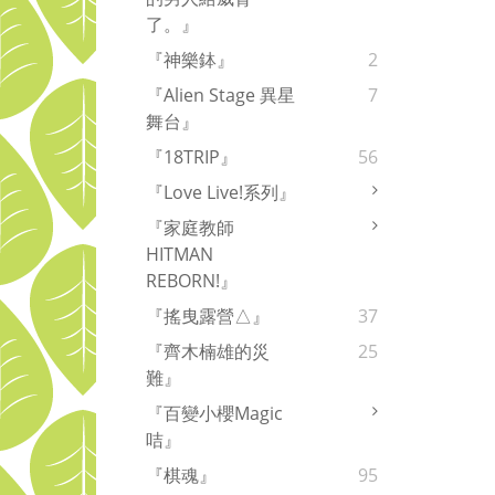
了。』
『神樂鉢』
2
『Alien Stage 異星
7
舞台』
『18TRIP』
56
『Love Live!系列』
『家庭教師
HITMAN
REBORN!』
『搖曳露營△』
37
『齊木楠雄的災
25
難』
『百變小櫻Magic
咭』
『棋魂』
95