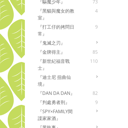
『驅魔少年』
73
『黑貓與魔女的教
4
室』
『打工仔的拷問日
9
常』
『鬼滅之刃』
『金牌得主』
85
『新世紀福音戰
110
士』
『迪士尼 扭曲仙
境』
『DAN DA DAN』
82
『判處勇者刑』
9
『SPY×FAMILY間
諜家家酒』
『黑執事』