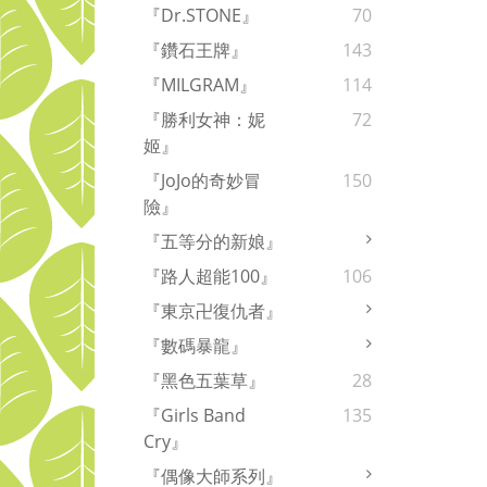
『Dr.STONE』
70
『鑽石王牌』
143
『MILGRAM』
114
『勝利女神：妮
72
姬』
『JoJo的奇妙冒
150
險』
『五等分的新娘』
『路人超能100』
106
『東京卍復仇者』
『數碼暴龍』
『黑色五葉草』
28
『Girls Band
135
Cry』
『偶像大師系列』