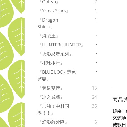
『Obitsu』
7
『Xross Stars』
1
『Dragon
1
Shield』
『海賊王』
『HUNTER×HUNTER』
『火影忍者系列』
『排球少年』
『BLUE LOCK 藍色
監獄』
『黃泉雙使』
15
『冰之城牆』
24
商品
『加油！中村同
35
規格：約
學！！』
來源地
『幻影敢死隊』
6
截數日