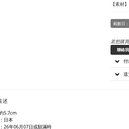
【素材】
截數日：
若想購買
聯絡我
付
送
描述
5.7cm
：日本
：26年06月07日或額滿時