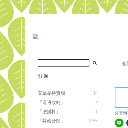
全
分類
棄單品特賣場
34
『週邊收納』
『應援棒』
11
分享到
『其他分類』
1065