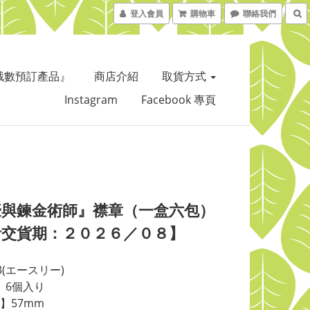
登入會員
購物車
聯絡我們
截數預訂產品』
商店介紹
取貨方式
Instagram
Facebook 專頁
豪與鍊金術師』襟章（一盒六包）
計交貨期：２０２６／０８】
3(エースリー)
X】6個入り
】57mm