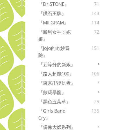
『Dr.STONE』
71
『鑽石王牌』
143
『MILGRAM』
114
『勝利女神：妮
72
姬』
『JoJo的奇妙冒
151
險』
『五等分的新娘』
『路人超能100』
106
『東京卍復仇者』
『數碼暴龍』
『黑色五葉草』
29
『Girls Band
135
Cry』
『偶像大師系列』