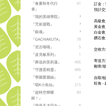
『春夏秋冬代行
41
訂金：
者』
預計交
『我的英雄學院』
高級會
『咒術迴戰』
黃金會
『銀魂』
白金會
鑽石會
『GACHIAKUTA』
78
『尼古喵喵』
5
交收方
『皮克敏系列』
1
寄送方
『葬送的芙莉蓮』
406
郵寄/
『守護蛋精靈』
486
『學園愛麗絲』
4
自取地
旺角 
『唱K小魚仙』
215
『超時空輝耀
80
姬！』
『我是不才惡女～
8