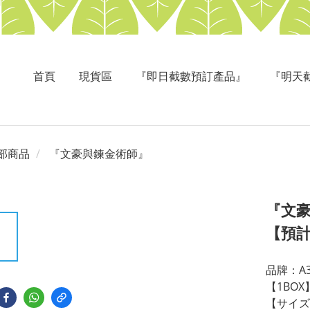
首頁
現貨區
『即日截數預訂產品』
『明天
部商品
『文豪與鍊金術師』
『文
【預
品牌：A
【1BO
【サイズ