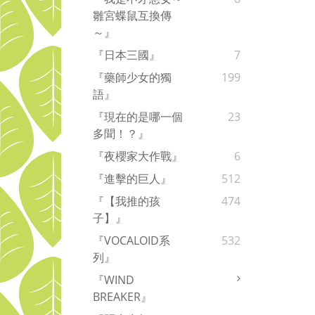
雛宮蝶鼠互換傳
～』
『日本三國』
7
『藥師少女的獨
199
語』
『現在的是哪一個
23
多聞！？』
『夜櫻家大作戰』
6
『進擊的巨人』
512
『【我推的孩
474
子】』
『VOCALOID系
532
列』
『WIND
BREAKER』