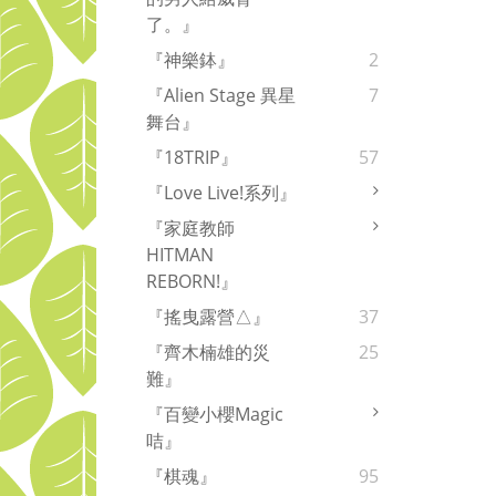
了。』
『神樂鉢』
2
『Alien Stage 異星
7
舞台』
『18TRIP』
57
『Love Live!系列』
『家庭教師
HITMAN
REBORN!』
『搖曳露營△』
37
『齊木楠雄的災
25
難』
『百變小櫻Magic
咭』
『棋魂』
95