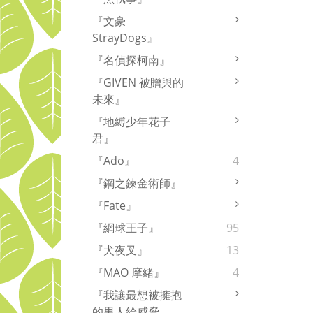
『文豪
StrayDogs』
『名偵探柯南』
『GIVEN 被贈與的
未來』
『地縛少年花子
君』
『Ado』
4
『鋼之鍊金術師』
『Fate』
『網球王子』
95
『犬夜叉』
13
『MAO 摩緒』
4
『我讓最想被擁抱
的男人給威脅