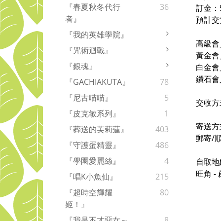
『春夏秋冬代行
36
訂金：
者』
預計交
『我的英雄學院』
高級會
『咒術迴戰』
黃金會
『銀魂』
白金會
鑽石會
『GACHIAKUTA』
78
『尼古喵喵』
5
交收方
『皮克敏系列』
1
寄送方
『葬送的芙莉蓮』
403
郵寄/
『守護蛋精靈』
486
『學園愛麗絲』
4
自取地
旺角 
『唱K小魚仙』
215
『超時空輝耀
80
姬！』
『我是不才惡女～
8