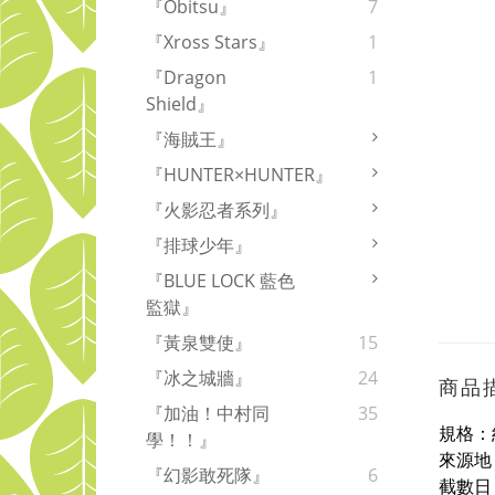
『Obitsu』
7
『Xross Stars』
1
『Dragon
1
Shield』
『海賊王』
『HUNTER×HUNTER』
『火影忍者系列』
『排球少年』
『BLUE LOCK 藍色
監獄』
『黃泉雙使』
15
『冰之城牆』
24
商品
『加油！中村同
35
規格：約
學！！』
來源地
『幻影敢死隊』
6
截數日