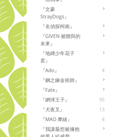
『文豪
StrayDogs』
『名偵探柯南』
『GIVEN 被贈與的
未來』
『地縛少年花子
君』
『Ado』
4
『鋼之鍊金術師』
『Fate』
『網球王子』
95
『犬夜叉』
13
『MAO 摩緒』
4
『我讓最想被擁抱
的男人給威脅