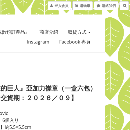
登入會員
購物車
聯絡我們
截數預訂產品』
商店介紹
取貨方式
Instagram
Facebook 專頁
擊的巨人』亞加力襟章（一盒六包）
計交貨期：２０２６／０９】
vic
X】6個入り
約5.5×5.5cm