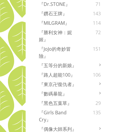
『Dr.STONE』
71
『鑽石王牌』
143
『MILGRAM』
114
『勝利女神：妮
72
姬』
『JoJo的奇妙冒
151
險』
『五等分的新娘』
『路人超能100』
106
『東京卍復仇者』
『數碼暴龍』
『黑色五葉草』
29
『Girls Band
135
Cry』
『偶像大師系列』