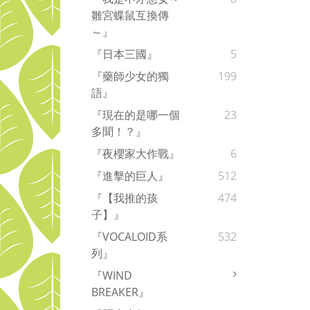
雛宮蝶鼠互換傳
～』
『日本三國』
5
『藥師少女的獨
199
語』
『現在的是哪一個
23
多聞！？』
『夜櫻家大作戰』
6
『進擊的巨人』
512
『【我推的孩
474
子】』
『VOCALOID系
532
列』
『WIND
BREAKER』