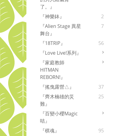
了。』
『神樂鉢』
2
『Alien Stage 異星
7
舞台』
『18TRIP』
56
『Love Live!系列』
『家庭教師
HITMAN
REBORN!』
『搖曳露營△』
37
『齊木楠雄的災
25
難』
『百變小櫻Magic
咭』
『棋魂』
95