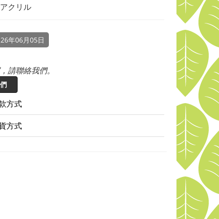
アクリル
26年06月05日
，請聯絡我們。
們
款方式
貨方式