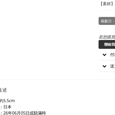
【素材】
截數日：
若想購買
聯絡我
付
送
描述
5.5cm
：日本
：26年06月05日或額滿時