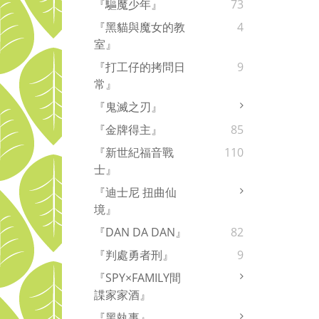
『驅魔少年』
73
『黑貓與魔女的教
4
室』
『打工仔的拷問日
9
常』
『鬼滅之刃』
『金牌得主』
85
『新世紀福音戰
110
士』
『迪士尼 扭曲仙
境』
『DAN DA DAN』
82
『判處勇者刑』
9
『SPY×FAMILY間
諜家家酒』
『黑執事』