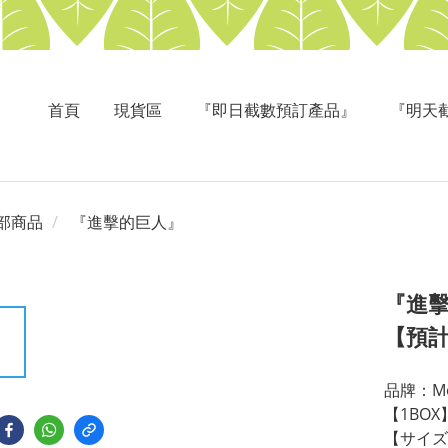
首頁
現貨區
『即日截數預訂產品』
『明天
部商品
『進擊的巨人』
『進
【預
品牌：Mo
【1BO
【サイズ】