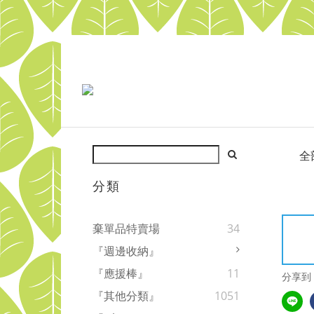
全
分類
棄單品特賣場
34
『週邊收納』
『應援棒』
11
分享到
『其他分類』
1051