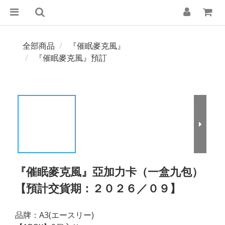
全部商品
『催眠麥克風』
『催眠麥克風』預訂
『催眠麥克風』亞加力卡（一盒九包）
【預計交貨期：２０２６／０９】
品牌：A3(エースリー)