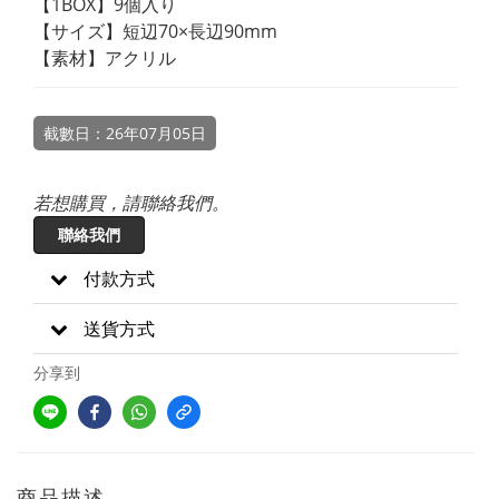
【1BOX】9個入り
【サイズ】短辺70×長辺90mm
【素材】アクリル
截數日：26年07月05日
若想購買，請聯絡我們。
聯絡我們
付款方式
送貨方式
分享到
商品描述