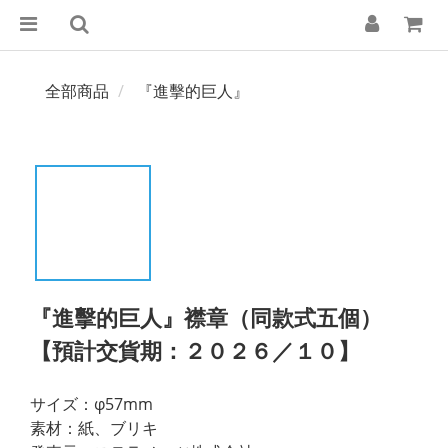
全部商品
『進擊的巨人』
『進擊的巨人』襟章（同款式五個）
【預計交貨期：２０２６／１０】
サイズ：φ57mm
素材：紙、ブリキ