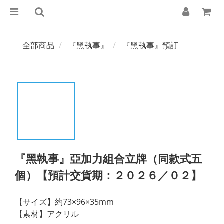
全部商品
『黑執事』
『黑執事』預訂
『黑執事』亞加力組合立牌（同款式五
個）【預計交貨期：２０２６／０２】
【サイズ】約73×96×35mm
【素材】アクリル