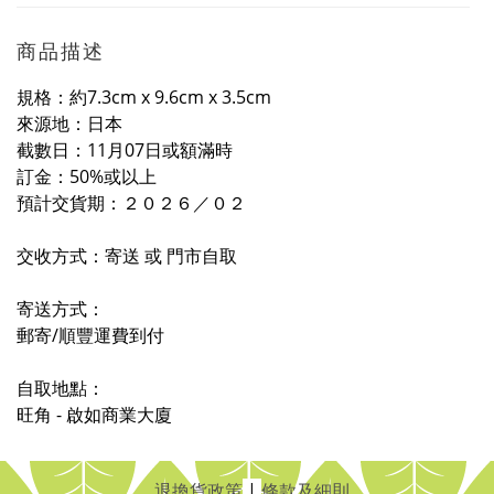
商品描述
規格：約7.3cm x 9.6cm x 3.5cm
來源地：日本
截數日：11月07日或額滿時
訂金：50%或以上
預計交貨期：
２０２
６
／０
２
交收方式：寄送 或 門市自取
寄送方式：
郵寄/順豐運費到付
自取地點：
旺角 - 啟如商業大廈
退換貨政策
|
條款及細則