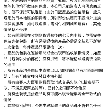
準。本網站銷售的商品的品質、效能、與其他商品的相容
性等其他均不做任何保證。本公司只能幫客人向供應商反
映，但不保證可以退換（由於日版產品的
售後服務一般只
適用於日本地區的消費者
，所以部份供應商不設海外退換
或保養服務，如可以退換，需補付相關國際運費），其他
情況恕不受理
。如有問題需在收到到貨通知後的七天內申報，並需完整
保留完整包裝，所有需要退換的產品必需是全新及不影響
二次銷售（每件產品只限更換一次）
。產品的包裝在運輸期間或會出現凹陷或破損情況，如產
品（包裝以外的部份）沒有損毀，將不能構成退貨或退款
的理由
。所有產品均是由日本直接出口, 如相關產品有地區版權問
題，則有可能會獲分發日本海外版
。所有由客人方面引致貨品取消或交易失敗 (包括逾期不
取、不滿意廠商品質等)，已付的款項將不會退回
。所有盒裝或扭蛋產品均有可能出現未能集齊全部款式的
情況
。除非特別註明，否則本網站銷售的商品都不會包含任何