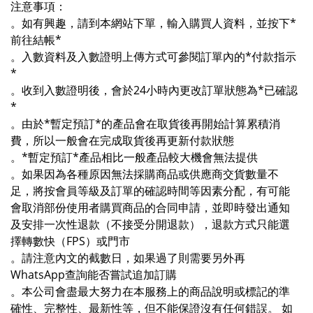
注意事項：
。如有興趣，請到本網站下單，輸入購買人資料，並按下*
前往結帳*
。入數資料及入數證明上傳方式可參閱訂單內的*付款指示
*
。收到入數證明後，會於24小時內更改訂單狀態為*已確認
*
。由於*暫定預訂*的產品會在取貨後再開始計算累積消
費，所以一般會在完成取貨後再更新付款狀態
。*暫定預訂*產品相比一般產品較大機會無法提供
。如果因為各種原因無法採購商品或供應商交貨數量不
足，將按會員等級及訂單的確認時間等因素分配，有可能
會取消部份使用者購買商品的合同申請，並即時發出通知
及安排一次性退款（不接受分開退款），退款方式只能選
擇轉數快（FPS）或門市
。請注意內文的截數日，如果過了則需要另外再
WhatsApp查詢能否嘗試追加訂購
。本公司會盡最大努力在本服務上的商品說明或標記的準
確性、完整性、最新性等，但不能保證沒有任何錯誤。 如