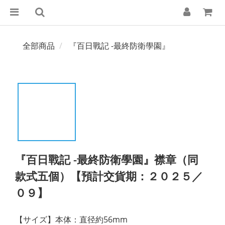
全部商品
『百日戰記 -最終防衛學園』
『百日戰記 -最終防衛學園』襟章（同
款式五個）【預計交貨期：２０２５／
０９】
【サイズ】本体：直径約56mm