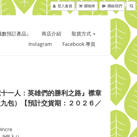
登入會員
購物車
聯絡我們
截數預訂產品』
商店介紹
取貨方式
Instagram
Facebook 專頁
電十一人：英雄們的勝利之路』襟章
盒九包）【預計交貨期：２０２６／
】
ncre
X】9個入り