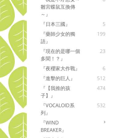
雛宮蝶鼠互換傳
～』
『日本三國』
5
『藥師少女的獨
199
語』
『現在的是哪一個
23
多聞！？』
『夜櫻家大作戰』
6
『進擊的巨人』
512
『【我推的孩
474
子】』
『VOCALOID系
532
列』
『WIND
BREAKER』