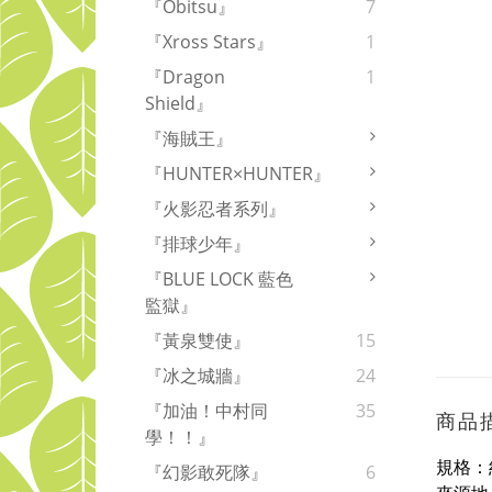
『Obitsu』
7
『Xross Stars』
1
『Dragon
1
Shield』
『海賊王』
『HUNTER×HUNTER』
『火影忍者系列』
『排球少年』
『BLUE LOCK 藍色
監獄』
『黃泉雙使』
15
『冰之城牆』
24
『加油！中村同
35
商品
學！！』
規格：
『幻影敢死隊』
6