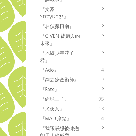
『文豪
StrayDogs』
『名偵探柯南』
『GIVEN 被贈與的
未來』
『地縛少年花子
君』
『Ado』
4
『鋼之鍊金術師』
『Fate』
『網球王子』
95
『犬夜叉』
13
『MAO 摩緒』
4
『我讓最想被擁抱
的男人給威脅