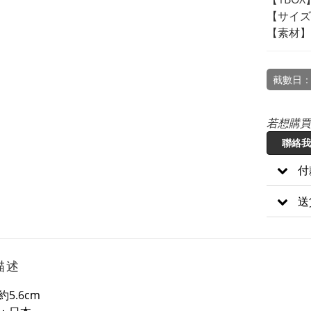
【サイズ
【素材】
截數日：
若想購買
聯絡我
付
送
描述
約5.6cm