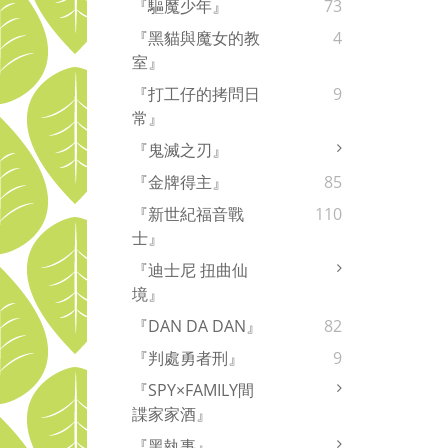
『驅魔少年』
73
『黑貓與魔女的教
4
室』
『打工仔的拷問日
9
常』
『鬼滅之刃』
『金牌得主』
85
『新世紀福音戰
110
士』
『迪士尼 扭曲仙
境』
『DAN DA DAN』
82
『判處勇者刑』
9
『SPY×FAMILY間
諜家家酒』
『黑執事』