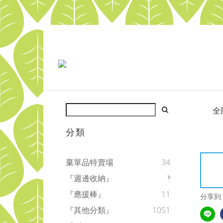
全
分類
棄單品特賣場
34
『週邊收納』
『應援棒』
11
分享到
『其他分類』
1051