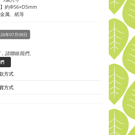
】約Φ56×D5mm
金属、紙等
26年07月08日
，請聯絡我們。
們
款方式
貨方式