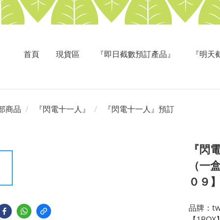
首頁
現貨區
『即日截數預訂產品』
『明天
部商品
『閃電十一人』
『閃電十一人』預訂
『閃
（一
０９
品牌：twi
【1BO