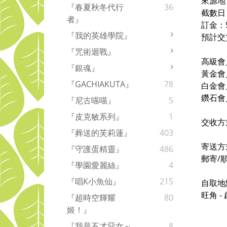
來源地
『春夏秋冬代行
36
截數日
者』
訂金：
『我的英雄學院』
預計交
『咒術迴戰』
高級會
『銀魂』
黃金會
『GACHIAKUTA』
78
白金會
鑽石會
『尼古喵喵』
5
『皮克敏系列』
1
交收方
『葬送的芙莉蓮』
403
寄送方
『守護蛋精靈』
486
郵寄/
『學園愛麗絲』
4
『唱K小魚仙』
215
自取地
旺角 
『超時空輝耀
80
姬！』
『我是不才惡女～
8