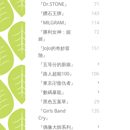
『Dr.STONE』
71
『鑽石王牌』
143
『MILGRAM』
114
『勝利女神：妮
72
姬』
『JoJo的奇妙冒
151
險』
『五等分的新娘』
『路人超能100』
106
『東京卍復仇者』
『數碼暴龍』
『黑色五葉草』
29
『Girls Band
135
Cry』
『偶像大師系列』