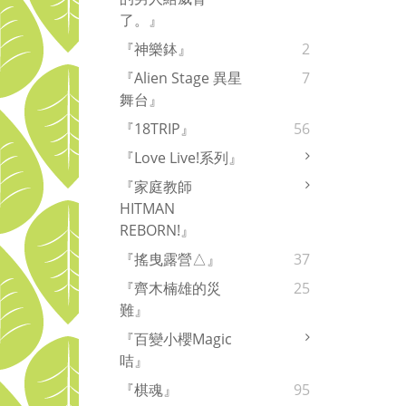
了。』
『神樂鉢』
2
『Alien Stage 異星
7
舞台』
『18TRIP』
56
『Love Live!系列』
『家庭教師
HITMAN
REBORN!』
『搖曳露營△』
37
『齊木楠雄的災
25
難』
『百變小櫻Magic
咭』
『棋魂』
95