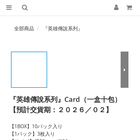
全部商品
『英雄傳說系列』
『英雄傳說系列』Card（一盒十包）
【預計交貨期：２０２６／０２】
【1BOX】10パック入り
【1パック】3枚入り