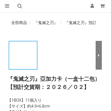
全部商品
『鬼滅之刃』
『鬼滅之刃』預訂
『鬼滅之刃』亞加力卡（一盒十二包）
【預計交貨期：２０２６／０２】
【1BOX】11個入り
【サイズ】約4.9×6.8cm