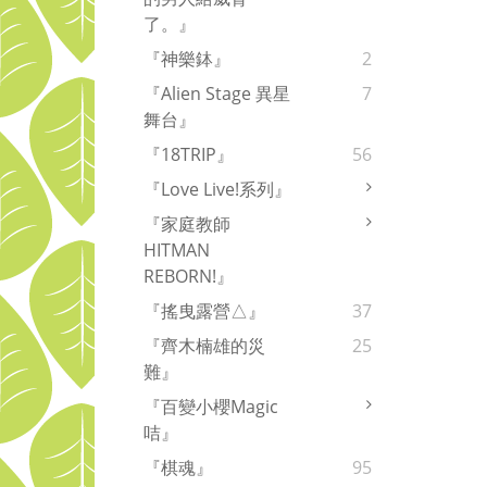
了。』
『神樂鉢』
2
『Alien Stage 異星
7
舞台』
『18TRIP』
56
『Love Live!系列』
『家庭教師
HITMAN
REBORN!』
『搖曳露營△』
37
『齊木楠雄的災
25
難』
『百變小櫻Magic
咭』
『棋魂』
95