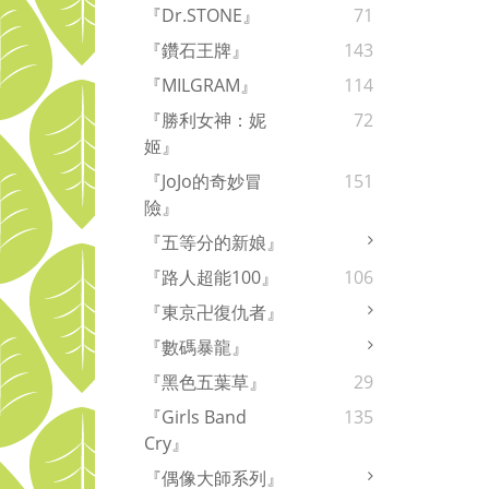
『Dr.STONE』
71
『鑽石王牌』
143
『MILGRAM』
114
『勝利女神：妮
72
姬』
『JoJo的奇妙冒
151
險』
『五等分的新娘』
『路人超能100』
106
『東京卍復仇者』
『數碼暴龍』
『黑色五葉草』
29
『Girls Band
135
Cry』
『偶像大師系列』