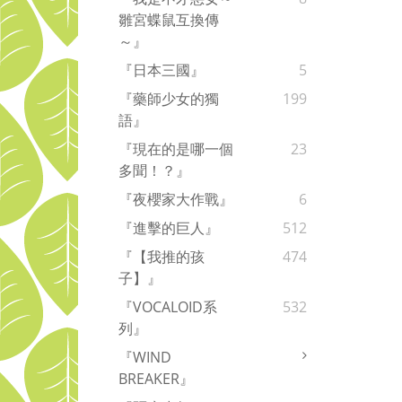
雛宮蝶鼠互換傳
～』
『日本三國』
5
『藥師少女的獨
199
語』
『現在的是哪一個
23
多聞！？』
『夜櫻家大作戰』
6
『進擊的巨人』
512
『【我推的孩
474
子】』
『VOCALOID系
532
列』
『WIND
BREAKER』