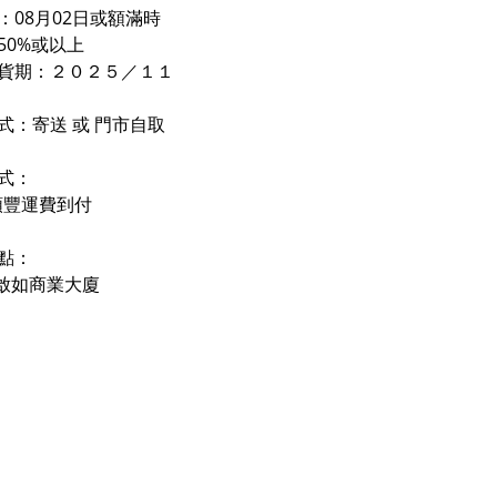
：08月02日或額滿時
50%或以上
貨期：２０２５／
１
１
式：寄送 或 門市自取
式：
順豐運費到付
點：
- 啟如商業大廈