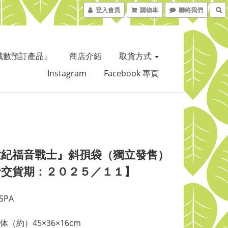
登入會員
購物車
聯絡我們
截數預訂產品』
商店介紹
取貨方式
Instagram
Facebook 專頁
世紀福音戰士』斜孭袋（獨立發售）
計交貨期：２０２５／１１】
SPA
（約）45×36×16cm