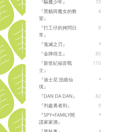
『驅魔少年』
73
『黑貓與魔女的教
4
室』
『打工仔的拷問日
9
常』
『鬼滅之刃』
『金牌得主』
85
『新世紀福音戰
110
士』
『迪士尼 扭曲仙
境』
『DAN DA DAN』
82
『判處勇者刑』
9
『SPY×FAMILY間
諜家家酒』
『黑執事』