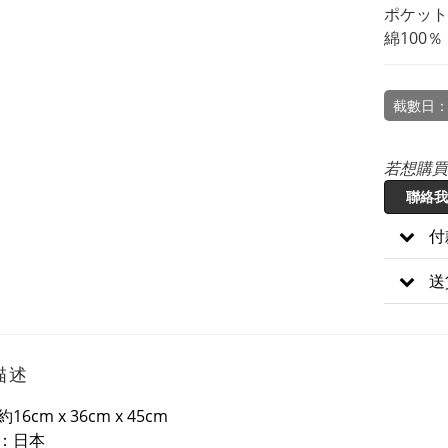
ポケット
綿100％
截數日：
若想購買
聯絡我
付
送
描述
16cm x 36cm
x 45cm
：日本