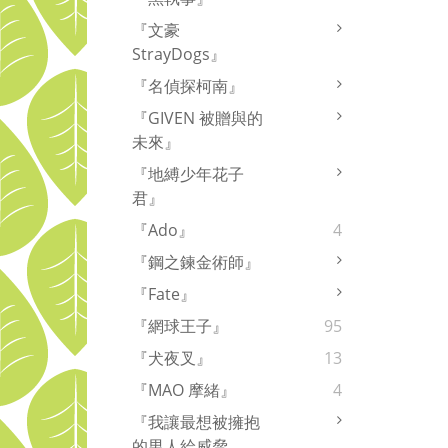
『文豪
StrayDogs』
『名偵探柯南』
『GIVEN 被贈與的
未來』
『地縛少年花子
君』
『Ado』
4
『鋼之鍊金術師』
『Fate』
『網球王子』
95
『犬夜叉』
13
『MAO 摩緒』
4
『我讓最想被擁抱
的男人給威脅