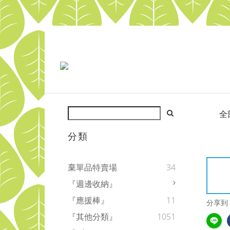
全
分類
棄單品特賣場
34
『週邊收納』
『應援棒』
11
分享到
『其他分類』
1051