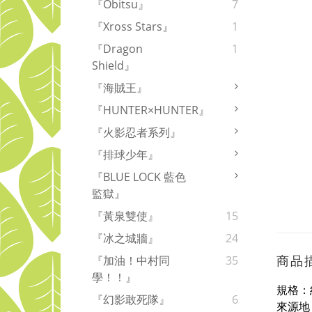
『Obitsu』
7
『Xross Stars』
1
『Dragon
1
Shield』
『海賊王』
『HUNTER×HUNTER』
『火影忍者系列』
『排球少年』
『BLUE LOCK 藍色
監獄』
『黃泉雙使』
15
『冰之城牆』
24
商品
『加油！中村同
35
學！！』
規格：約
『幻影敢死隊』
6
來源地