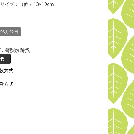
サイズ：（約）13×19cm
08月02日
，請聯絡我們。
們
款方式
貨方式