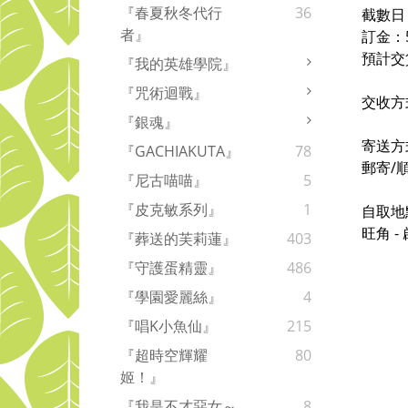
『春夏秋冬代行
36
截數日
者』
訂金：
預計交
『我的英雄學院』
『咒術迴戰』
交收方
『銀魂』
寄送方
『GACHIAKUTA』
78
郵寄/
『尼古喵喵』
5
『皮克敏系列』
1
自取地
旺角 
『葬送的芙莉蓮』
403
『守護蛋精靈』
486
『學園愛麗絲』
4
『唱K小魚仙』
215
『超時空輝耀
80
姬！』
『我是不才惡女～
8