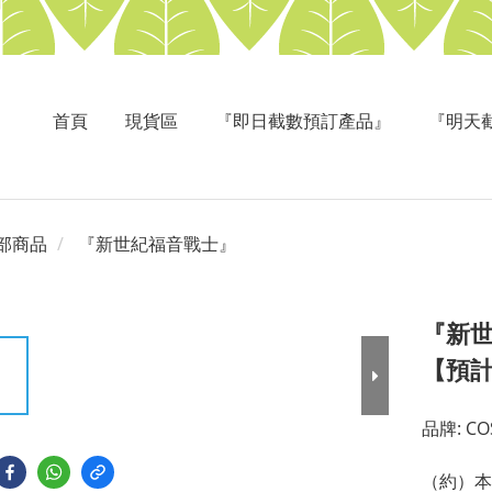
首頁
現貨區
『即日截數預訂產品』
『明天
部商品
『新世紀福音戰士』
『新
【預
品牌: CO
（約）本体