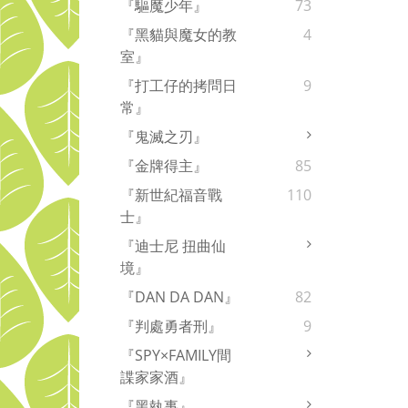
『驅魔少年』
73
『黑貓與魔女的教
4
室』
『打工仔的拷問日
9
常』
『鬼滅之刃』
『金牌得主』
85
『新世紀福音戰
110
士』
『迪士尼 扭曲仙
境』
『DAN DA DAN』
82
『判處勇者刑』
9
『SPY×FAMILY間
諜家家酒』
『黑執事』