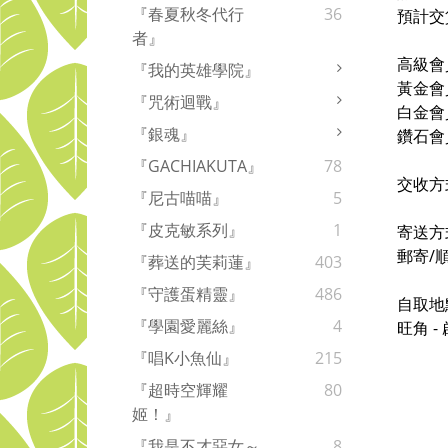
『春夏秋冬代行
36
預計交
者』
高級會
『我的英雄學院』
黃金會
『咒術迴戰』
白金會
『銀魂』
鑽石會
『GACHIAKUTA』
78
交收方
『尼古喵喵』
5
『皮克敏系列』
1
寄送方
郵寄/
『葬送的芙莉蓮』
403
『守護蛋精靈』
486
自取地
『學園愛麗絲』
4
旺角 
『唱K小魚仙』
215
『超時空輝耀
80
姬！』
『我是不才惡女～
8