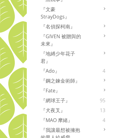
『文豪
StrayDogs』
『名偵探柯南』
『GIVEN 被贈與的
未來』
『地縛少年花子
君』
『Ado』
4
『鋼之鍊金術師』
『Fate』
『網球王子』
95
『犬夜叉』
13
『MAO 摩緒』
4
『我讓最想被擁抱
的男人給威脅