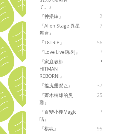
了。』
『神樂鉢』
2
『Alien Stage 異星
7
舞台』
『18TRIP』
56
『Love Live!系列』
『家庭教師
HITMAN
REBORN!』
『搖曳露營△』
37
『齊木楠雄的災
25
難』
『百變小櫻Magic
咭』
『棋魂』
95