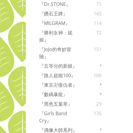
『Dr.STONE』
71
『鑽石王牌』
143
『MILGRAM』
114
『勝利女神：妮
72
姬』
『JoJo的奇妙冒
151
險』
『五等分的新娘』
『路人超能100』
106
『東京卍復仇者』
『數碼暴龍』
『黑色五葉草』
29
『Girls Band
135
Cry』
『偶像大師系列』