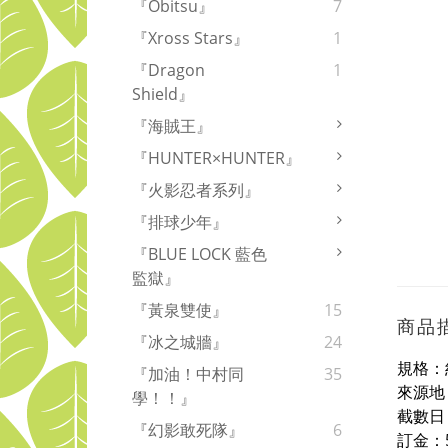
『Obitsu』
7
『Xross Stars』
1
『Dragon
1
Shield』
『海賊王』
『HUNTER×HUNTER』
『火影忍者系列』
『排球少年』
『BLUE LOCK 藍色
監獄』
『黃泉雙使』
15
商品
『冰之城牆』
24
規格：約
『加油！中村同
35
來源地
學！！』
截數日
『幻影敢死隊』
6
訂金：