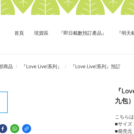
首頁
現貨區
『即日截數預訂產品』
『明天
部商品
『Love Live!系列』
『Love Live!系列』預訂
『Lo
九包
こちらは
■サイズ： 
■発売元