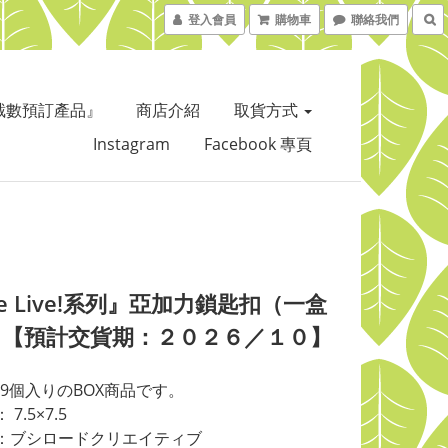
登入會員
購物車
聯絡我們
截數預訂產品』
商店介紹
取貨方式
Instagram
Facebook 專頁
ve Live!系列』亞加力鎖匙扣（一盒
）【預計交貨期：２０２６／１０】
9個入りのBOX商品です。
7.5×7.5
：ブシロードクリエイティブ