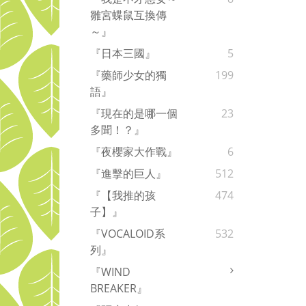
雛宮蝶鼠互換傳
～』
『日本三國』
5
『藥師少女的獨
199
語』
『現在的是哪一個
23
多聞！？』
『夜櫻家大作戰』
6
『進擊的巨人』
512
『【我推的孩
474
子】』
『VOCALOID系
532
列』
『WIND
BREAKER』