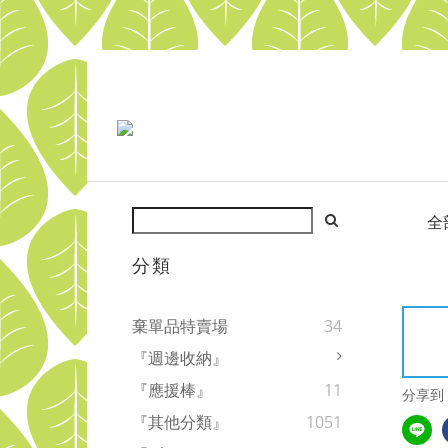
全
分類
棄單品特賣場
34
『週邊收納』
『應援棒』
11
分享到
『其他分類』
1051