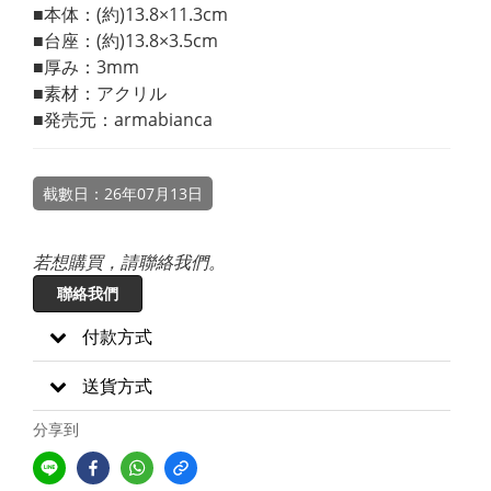
■本体：(約)13.8×11.3cm
■台座：(約)13.8×3.5cm
■厚み：3mm
■素材：アクリル
■発売元：armabianca
截數日：26年07月13日
若想購買，請聯絡我們。
聯絡我們
付款方式
送貨方式
分享到