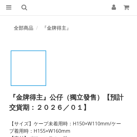
全部商品
『金牌得主』
『金牌得主』公仔（獨立發售）【預計
交貨期：２０２６／０１】
【サイズ】ケープ未着用時：H150×W110mm/ケー
プ着用時：H155×W160mm