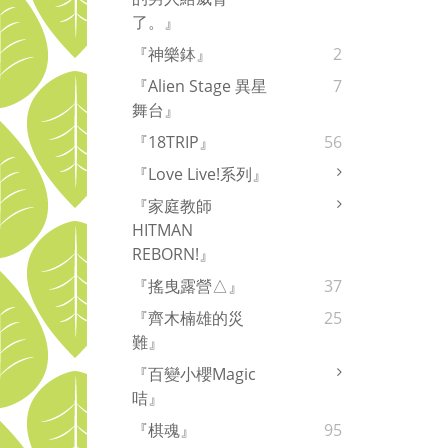
了。』
『神樂鉢』
2
『Alien Stage 異星
7
舞台』
『18TRIP』
56
『Love Live!系列』
『家庭教師
HITMAN
REBORN!』
『搖曳露營△』
37
『齊木楠雄的災
25
難』
『百變小櫻Magic
咭』
『棋魂』
95