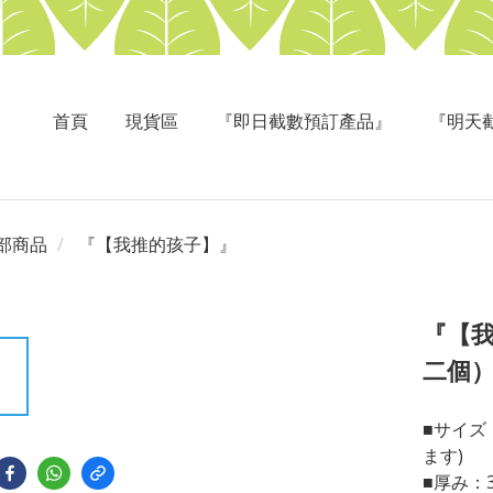
首頁
現貨區
『即日截數預訂產品』
『明天
部商品
『【我推的孩子】』
『【
二個
■サイズ：
ます)
■厚み：