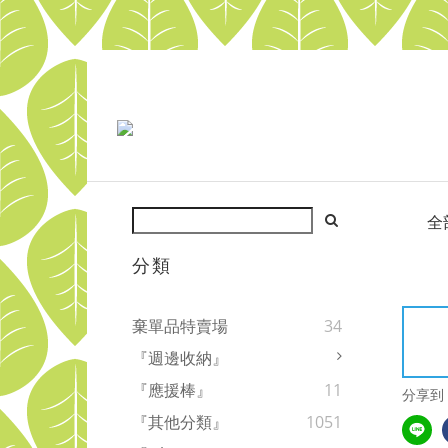
全
分類
棄單品特賣場
34
『週邊收納』
『應援棒』
11
分享到
『其他分類』
1051