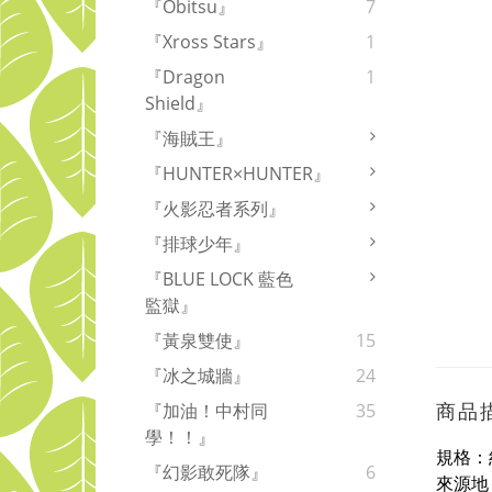
『Obitsu』
7
『Xross Stars』
1
『Dragon
1
Shield』
『海賊王』
『HUNTER×HUNTER』
『火影忍者系列』
『排球少年』
『BLUE LOCK 藍色
監獄』
『黃泉雙使』
15
『冰之城牆』
24
商品
『加油！中村同
35
學！！』
規格：約
『幻影敢死隊』
6
來源地