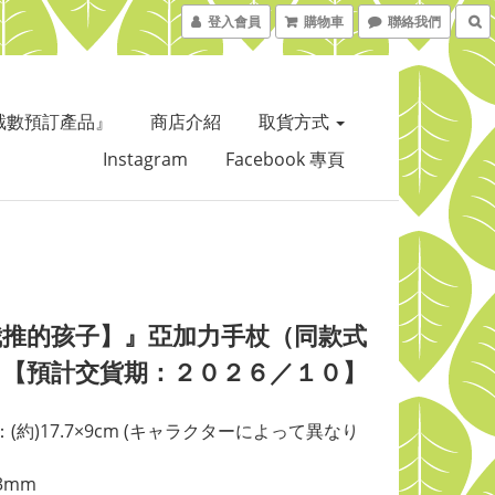
登入會員
購物車
聯絡我們
截數預訂產品』
商店介紹
取貨方式
Instagram
Facebook 專頁
我推的孩子】』亞加力手杖（同款式
）【預計交貨期：２０２６／１０】
(約)17.7×9cm (キャラクターによって異なり
3mm