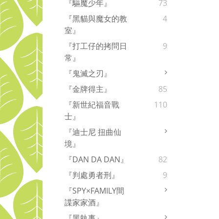
『驅魔少年』
73
『黑貓與魔女的教
4
室』
『打工仔的拷問日
9
常』
『鬼滅之刃』
『金牌得主』
85
『新世紀福音戰
110
士』
『迪士尼 扭曲仙
境』
『DAN DA DAN』
82
『判處勇者刑』
9
『SPY×FAMILY間
諜家家酒』
『黑執事』