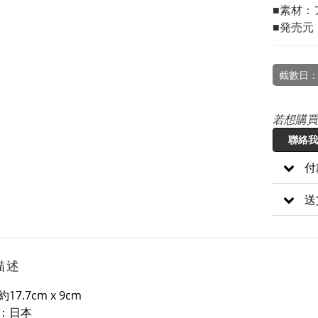
■素材：
■発売元：
截數日：
若想購買
聯絡我
付
送
描述
17.7cm x 9cm
：日本