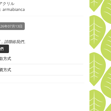
アクリル
armabianca
26年07月13日
，請聯絡我們。
們
款方式
貨方式