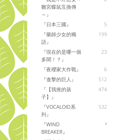
雛宮蝶鼠互換傳
～』
『日本三國』
5
『藥師少女的獨
199
語』
『現在的是哪一個
23
多聞！？』
『夜櫻家大作戰』
6
『進擊的巨人』
512
『【我推的孩
474
子】』
『VOCALOID系
532
列』
『WIND
BREAKER』