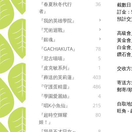
『春夏秋冬代行
36
截數日
者』
訂金：
預計交
『我的英雄學院』
『咒術迴戰』
高級會
『銀魂』
黃金會
白金會
『GACHIAKUTA』
78
鑽石會
『尼古喵喵』
5
『皮克敏系列』
1
交收方
『葬送的芙莉蓮』
403
寄送方
『守護蛋精靈』
486
郵寄/
『學園愛麗絲』
4
自取地
『唱K小魚仙』
215
旺角 
『超時空輝耀
80
姬！』
『我是不才惡女～
8