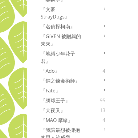
『文豪
StrayDogs』
『名偵探柯南』
『GIVEN 被贈與的
未來』
『地縛少年花子
君』
『Ado』
4
『鋼之鍊金術師』
『Fate』
『網球王子』
95
『犬夜叉』
13
『MAO 摩緒』
4
『我讓最想被擁抱
的男人給威脅