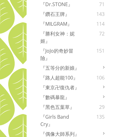
『Dr.STONE』
71
『鑽石王牌』
143
『MILGRAM』
114
『勝利女神：妮
72
姬』
『JoJo的奇妙冒
151
險』
『五等分的新娘』
『路人超能100』
106
『東京卍復仇者』
『數碼暴龍』
『黑色五葉草』
29
『Girls Band
135
Cry』
『偶像大師系列』