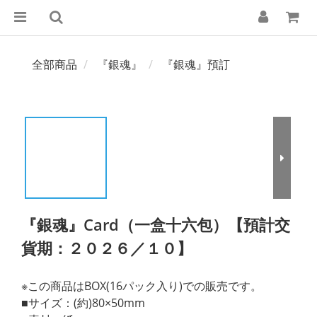
全部商品
『銀魂』
『銀魂』預訂
『銀魂』Card（一盒十六包）【預計交
貨期：２０２６／１０】
※この商品はBOX(16パック入り)での販売です。
■サイズ：(約)80×50mm