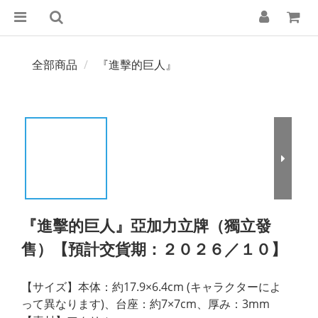
全部商品
『進擊的巨人』
『進擊的巨人』亞加力立牌（獨立發
售）【預計交貨期：２０２６／１０】
【サイズ】本体：約17.9×6.4cm (キャラクターによ
って異なります)、台座：約7×7cm、厚み：3mm