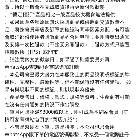
費，所以一般會在完成取貨後再更新付款狀態
。*暫定預訂*產品相比一般產品較大機會無法提供
。如果因為各種原因無法採購商品或供應商交貨數量不
足，將按會員等級及訂單的確認時間等因素分配，有可能
會取消部份使用者購買商品的合同申請，並即時發出通知
及安排一次性退款（不接受分開退款），退款方式只能選
擇轉數快（FPS）或門市
。請注意內文的截數日，如果過了則需要另外再
WhatsApp查詢能否嘗試追加訂購
。本公司會盡最大努力在本服務上的商品說明或標記的準
確性、完整性、最新性等，但不能保證沒有任何錯誤。 如
果有與現狀不同的標記，則以現狀為優先
。產品發售日，價格，款式，規格等資料，生產商有可能
在沒有任何通知的情況下作出調整
。單月內購物滿$3000或以上，即可成為本網站會員（詳
情可參閱網站首頁的*商店介紹*）
。不管是幫朋友下單，還是拼團，本公司也只會用
WhatsApp跟下單的電話號碼聯繫，不接受一個電郵註冊