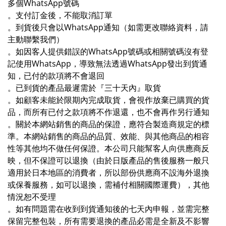
多個WhatsApp號碼
。支付訂金後，不能取消訂單
。到貨後只會以WhatsApp通知（如需更改聯絡資料，請
主動聯繫我們）
。如因客人提供錯誤的WhatsApp號碼或相關號碼沒有登
記使用WhatsApp，導致無法透過WhatsApp發出到貨通
知，已付的款項將不會退回
。已到貨的產品最遲需於『三十天內』取貨
。如顧客未能於限期內完成取貨，會視作放棄已購買的貨
品，而所有已付之款項將不作退還，也不會再作另行通知
。關於本網站銷售的商品的保證，應符合製造商規定的標
準。本網站銷售的商品的品質、效能、與其他商品的相容
性等其他均不做任何保證。本公司只能幫客人向供應商反
映，但不保證可以退換（由於日版產品的
售後服務一般只
適用於日本地區的消費者
，所以部份供應商不設海外退換
或保養服務，如可以退換，需補付相關國際運費），其他
情況恕不受理
。如有問題需在收到到貨通知後的七天內申報，並需完整
保留完整包裝，所有需要退換的產品必需是全新及不影響