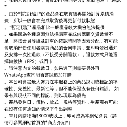
。收到入數證明後，會於24小時內更改訂單狀態為*已確認
*
。由於*暫定預訂*的產品會在取貨後再開始計算累積消
費，所以一般會在完成取貨後再更新付款狀態
。*暫定預訂*產品相比一般產品較大機會無法提供
。如果因為各種原因無法採購商品或供應商交貨數量不
足，將按會員等級及訂單的確認時間等因素分配，有可能
會取消部份使用者購買商品的合同申請，並即時發出通知
及安排一次性退款（不接受分開退款），退款方式只能選
擇轉數快（FPS）或門市
。請注意內文的截數日，如果過了則需要另外再
WhatsApp查詢能否嘗試追加訂購
。本公司會盡最大努力在本服務上的商品說明或標記的準
確性、完整性、最新性等，但不能保證沒有任何錯誤。 如
果有與現狀不同的標記，則以現狀為優先
。產品發售日，價格，款式，規格等資料，生產商有可能
在沒有任何通知的情況下作出調整
。單月內購物滿$3000或以上，即可成為本網站會員（詳
情可參閱網站首頁的*商店介紹*）