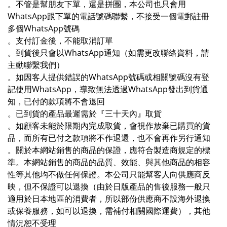
。不管是幫朋友下單，還是拼團，本公司也只會用
WhatsApp跟下單的電話號碼聯繫，不接受一個電郵註冊
多個WhatsApp號碼
。支付訂金後，不能取消訂單
。到貨後只會以WhatsApp通知（如需更改聯絡資料，請
主動聯繫我們）
。如因客人提供錯誤的WhatsApp號碼或相關號碼沒有登
記使用WhatsApp，導致無法透過WhatsApp發出到貨通
知，已付的款項將不會退回
。已到貨的產品最遲需於『三十天內』取貨
。如顧客未能於限期內完成取貨，會視作放棄已購買的貨
品，而所有已付之款項將不作退還，也不會再作另行通知
。關於本網站銷售的商品的保證，應符合製造商規定的標
準。本網站銷售的商品的品質、效能、與其他商品的相容
性等其他均不做任何保證。本公司只能幫客人向供應商反
映，但不保證可以退換（由於日版產品的
售後服務一般只
適用於日本地區的消費者
，所以部份供應商不設海外退換
或保養服務，如可以退換，需補付相關國際運費），其他
情況恕不受理